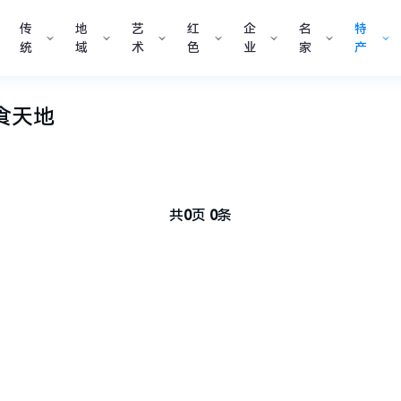
传
地
艺
红
企
名
特
统
域
术
色
业
家
产
食天地
共
0
页
0
条