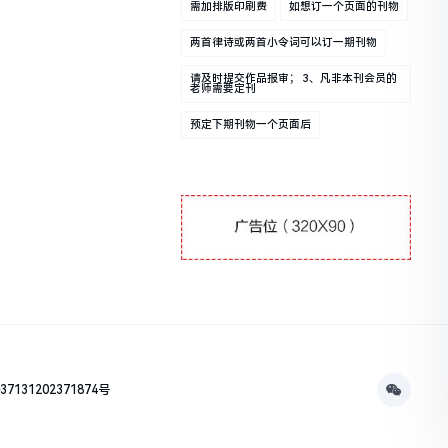
需加排版印刷费
如想订一个页面的刊物
两首律诗或两首小令词可以订一期刊物
请及时提交作品报审； 3、凡非本刊会员的
老师需要定刊
预定下期刊物一个页面后
131202371874号