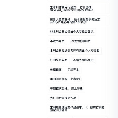
工本制作费另行通知！ 订刊加微
信:wxid_jm8bvcrv828y22 联系人
感谢大家的支持！ 经本编辑部研究决定：
从10月1号起再有加入会员的
非本刊会员如想出个人专辑者面议
不收书号费
只收排版印刷费
本刊会员和编委老师有需出个人专辑者
订刊采取自愿
不格外胡乱加价
价格低廉
手续齐全
本刊国内外统一上市发行
每期依次类推。 综上所述
先订刊后再提交作品
定刊后急速提交作品报审。 4、所有订刊和
预定刊的老师