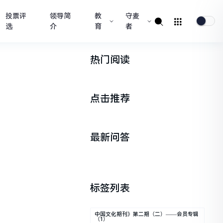
投票评
领导简
教
守麦
选
介
育
者
热门阅读
点击推荐
最新问答
标签列表
中国文化期刊》第二期（二）——会员专辑
（1）