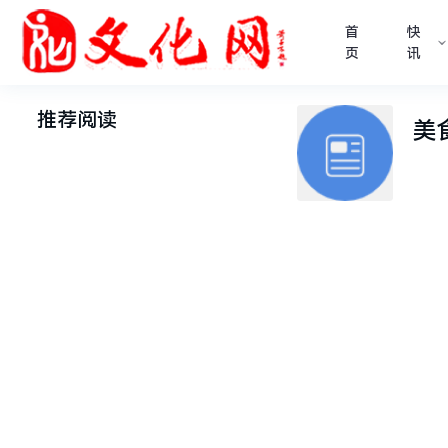
首
快
页
讯
推荐阅读
美