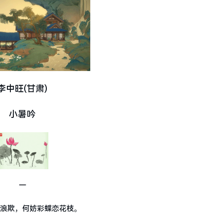
李中旺(甘肃)
小暑吟
一
浪欺，何妨彩蝶恋花枝。