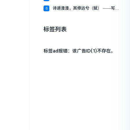
降》专
诗道漫漫，其修远兮（赋） ——写在
6
【蘭
标签列表
标签ad报错：该广告ID(1)不存在。