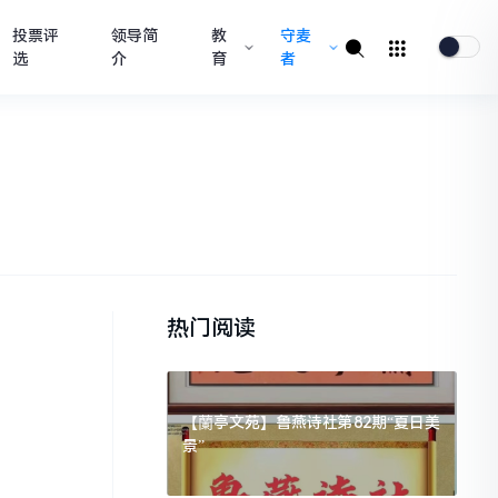
投票评
领导简
教
守麦
选
介
育
者
热门阅读
【蘭亭文苑】鲁燕诗社第82期“夏日美
景”