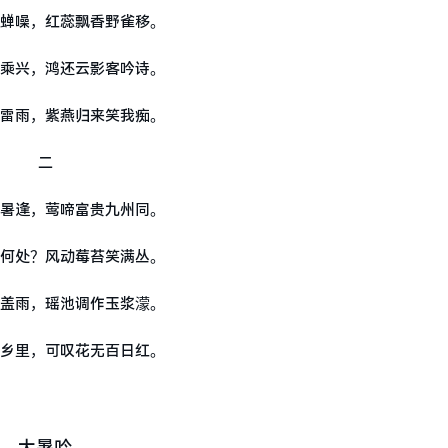
蝉噪，红蕊飘香野雀移。
乘兴，鸿还云影客吟诗。
雷雨，紫燕归来笑我痴。
二
暑逢，莺啼富贵九州同。
何处？风动莓苔笑满丛。
盖雨，瑶池调作玉浆濛。
乡里，可叹花无百日红。
大暑吟