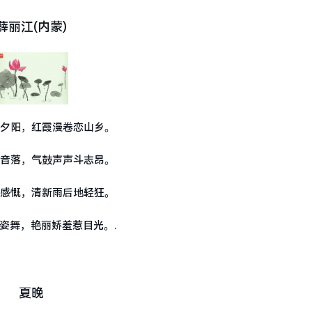
薛丽江(内蒙)
夕阳，红霞漫卷恋山乡。
音落，气鼓声声斗志昂。
感慨，清新雨后地轻狂。
姿舞，艳丽娇羞惹目光。.
夏晚