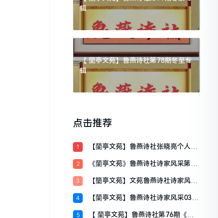
辑
【 蘭亭文苑】鲁燕诗社第78期冬至专
辑
点击推荐
【蘭亭文苑】鲁燕诗社张晓亮个人专
1
辑（一）
《蘭亭文苑》鲁燕诗社诗家风采第61
2
期
【籣亭文苑】文苑鲁燕诗社诗家风采
3
033期
【蘭亭文苑】鲁燕诗社诗家风采035
4
期
【 蘭亭文苑】鲁燕诗社第76期《霜
5