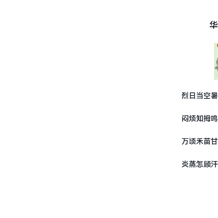
华
烈日当空暑
闷烦知拇鸣
万顷禾苗甘
炎蒸怎顾汗