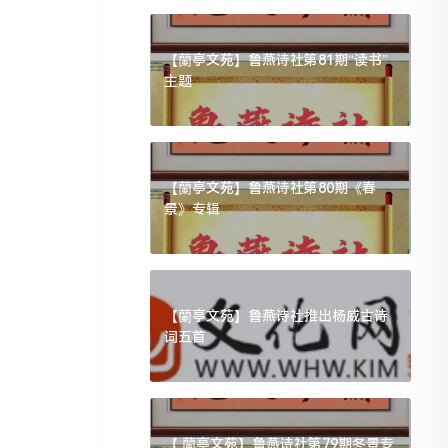
【蘭亭文苑】鲁燕诗社第81期“读书”
主题
【蘭亭文苑】鲁燕诗社第80期《春
景》专辑
【蘭亭文苑】鲁燕诗社推出杨威古诗
词五首
【 蘭亭文苑】鲁燕诗社第79期冬景专