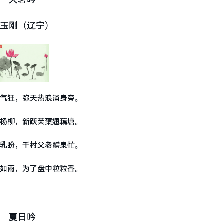
玉刚（辽宁）
气狂，弥天热浪涌身旁。
杨柳，新跃芙蕖翘藕塘。
乳盼，千村父老醴泉忙。
如雨，为了盘中粒粒香。
夏日吟