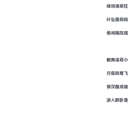
绿阴滴翠狂
叶坠露荷鸥
偷闲隔院观
鹤舞溪荷小
月临鸥鹭飞
银汉酿成璇
游人醉卧莲