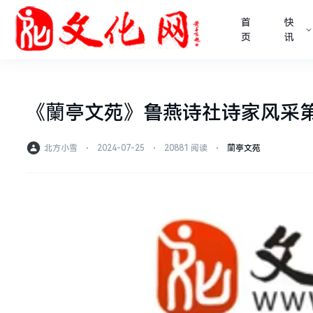
首
快
页
讯
《蘭亭文苑》鲁燕诗社诗家风采第
北方小雪
⋅
2024-07-25
⋅
20881 阅读
⋅
蘭亭文苑