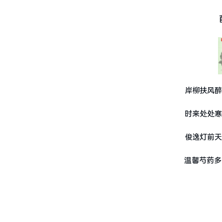
岸柳扶风醉
时来处处寒
俊逸灯前天
温馨芍药多