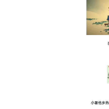
小暑他乡热