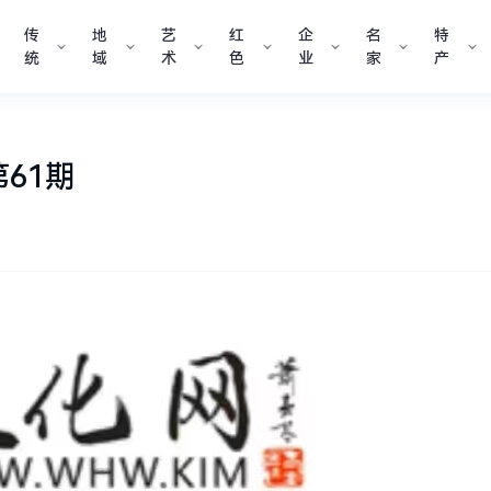
传
地
艺
红
企
名
特
统
域
术
色
业
家
产
61期