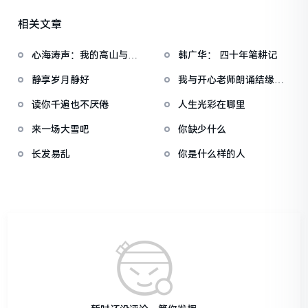
相关文章
心海涛声：我的高山与微
韩广华： 四十年笔耕记
光——内蒙古赤峰市
静享岁月静好
我与开心老师朗诵结缘的
故事
读你千遍也不厌倦
人生光彩在哪里
来一场大雪吧
你缺少什么
长发易乱
你是什么样的人