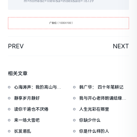
m=home&c=View&a=index&aid=18739
PREV
NEXT
相关文章
心海涛声：我的高山与微
韩广华： 四十年笔耕记
光——内蒙古赤峰市
静享岁月静好
我与开心老师朗诵结缘的
故事
读你千遍也不厌倦
人生光彩在哪里
来一场大雪吧
你缺少什么
长发易乱
你是什么样的人