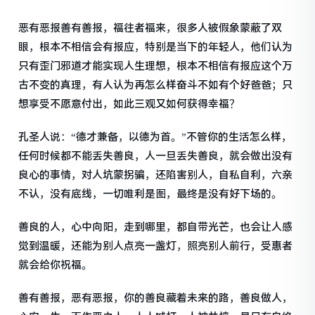
恶有恶报善有善报，福往者福来，很多人被假象蒙蔽了双
眼，根本不相信会有报应，特别是当下的年轻人，他们认为
只有歪门邪道才能实现人生理想，根本不相信有报应这个万
古不变的真理，有人认为再怎么样奋斗不如有个好爸爸；只
想享受不愿意付出，如此三观又如何获得幸福？
孔圣人说：“德才兼备，以德为首。”不管你的生活怎么样，
任何时候都不能丢失善良，人一旦丢失善良，就会做出没有
良心的事情，对人坑蒙拐骗，还陷害别人，自私自利，六亲
不认，没有底线，一切唯利是图，最终是没有好下场的。
善良的人，心中向阳，走到哪里，都自带光芒，也会让人感
觉到温暖，还能为别人点亮一盏灯，照亮别人前行，受惠者
就会给你祝福。
善有善报，恶有恶报，你的善良藏着未来的路，善良做人，