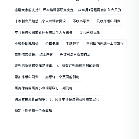
感谢大家的支持！ 经本编辑部研究决定： 从10月1号起再有加入会员的
非本刊会员如想出个人专辑者面议
不收书号费
只收排版印刷费
本刊会员和编委老师有需出个人专辑者
订刊采取自愿
不格外胡乱加价
价格低廉
手续齐全
本刊国内外统一上市发行
每期依次类推。 综上所述
先订刊后再提交作品
定刊后急速提交作品报审。 4、所有订刊和预定刊的老师
需加排版印刷费
如想订一个页面的刊物
两首律诗或两首小令词可以订一期刊物
请及时提交作品报审； 3、凡非本刊会员的老师需要定刊
预定下期刊物一个页面后