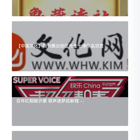
【中国文化】期刊推出张征先生七律作品欣赏
百年红韵映沂蒙 歌声逐梦启新程 —