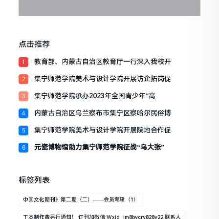
点击推荐
教育部、内蒙古自治区教育厅一行深入我校开
1
集宁师范学院美术与设计学院开展访企拓岗促
2
集宁师范学院承办2023年全国青少年“高
3
内蒙古自治区乌兰察布市集宁区察哈尔民俗博
4
集宁师范学院美术与设计学院开展院地合作促
5
元瓷博物馆助力集宁师范学院征战“乌大张”
6
标签列表
中国文化期刊》第二期（二）——会员专辑（1）
工本制作费另行通知！ 订刊加微信:wxid_jm8bvcrv828y22 联系人