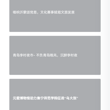
唱响沂蒙颂党恩，文化赛事赋能文旅发展
青岛李村夜市- 不负青岛晚风，沉醉李村夜
元瓷博物馆助力集宁师范学院征战“乌大张”