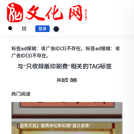
登录
标签ad报错：该广告ID(3)不存在。标签ad报错：该
广告ID(3)不存在。
与
“只收排版印刷费”
相关的
TAG标签
共
0
页
0
条
热门阅读
【蘭亭文苑】鲁燕诗社第82期“夏日美景”