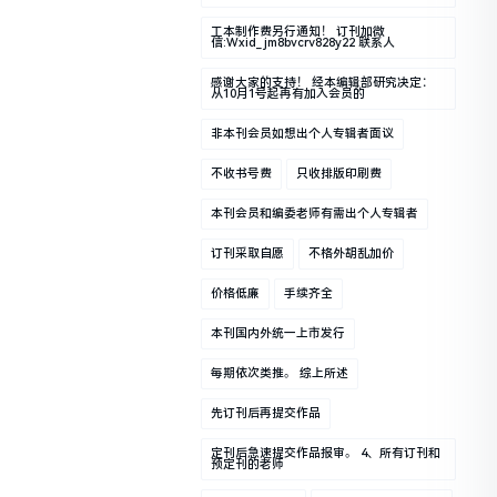
工本制作费另行通知！ 订刊加微
信:wxid_jm8bvcrv828y22 联系人
感谢大家的支持！ 经本编辑部研究决定：
从10月1号起再有加入会员的
非本刊会员如想出个人专辑者面议
不收书号费
只收排版印刷费
本刊会员和编委老师有需出个人专辑者
订刊采取自愿
不格外胡乱加价
价格低廉
手续齐全
本刊国内外统一上市发行
每期依次类推。 综上所述
先订刊后再提交作品
定刊后急速提交作品报审。 4、所有订刊和
预定刊的老师