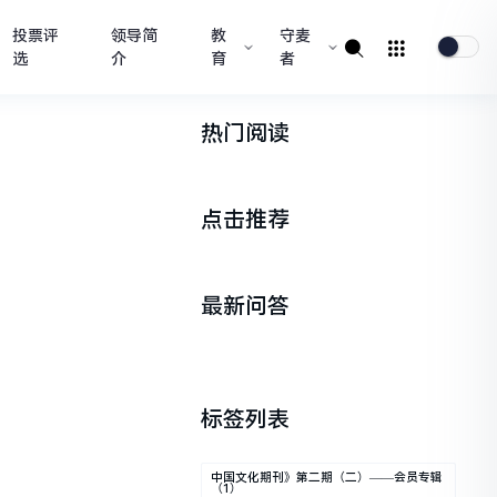
投票评
领导简
教
守麦
选
介
育
者
热门阅读
点击推荐
最新问答
标签列表
中国文化期刊》第二期（二）——会员专辑
（1）