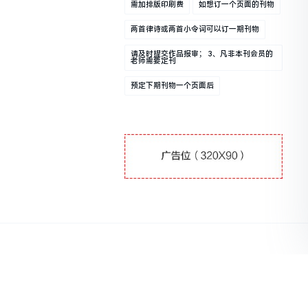
需加排版印刷费
如想订一个页面的刊物
两首律诗或两首小令词可以订一期刊物
请及时提交作品报审； 3、凡非本刊会员的
老师需要定刊
预定下期刊物一个页面后
131202371874号