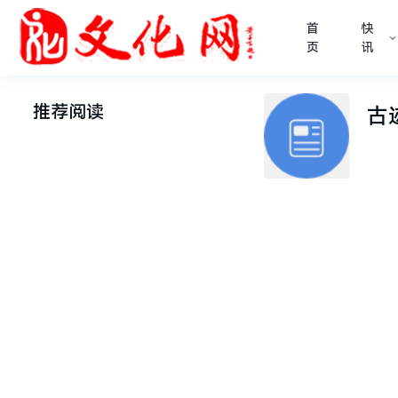
首
快
页
讯
推荐阅读
古