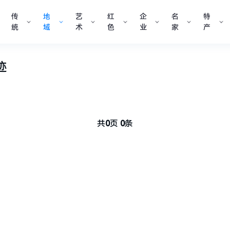
传
地
艺
红
企
名
特
统
域
术
色
业
家
产
迹
共
0
页
0
条