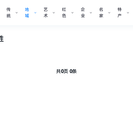
传
地
艺
红
企
名
特
统
域
术
色
业
家
产
胜
共
0
页
0
条