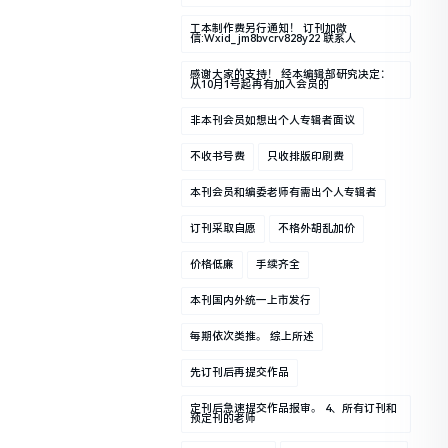
工本制作费另行通知！ 订刊加微
信:wxid_jm8bvcrv828y22 联系人
感谢大家的支持！ 经本编辑部研究决定：
从10月1号起再有加入会员的
非本刊会员如想出个人专辑者面议
不收书号费
只收排版印刷费
本刊会员和编委老师有需出个人专辑者
订刊采取自愿
不格外胡乱加价
价格低廉
手续齐全
本刊国内外统一上市发行
每期依次类推。 综上所述
先订刊后再提交作品
定刊后急速提交作品报审。 4、所有订刊和
预定刊的老师