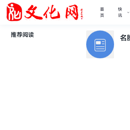
首
快
页
讯
推荐阅读
名