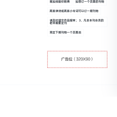
需加排版印刷费
如想订一个页面的刊物
两首律诗或两首小令词可以订一期刊物
请及时提交作品报审； 3、凡非本刊会员的
老师需要定刊
预定下期刊物一个页面后
131202371874号