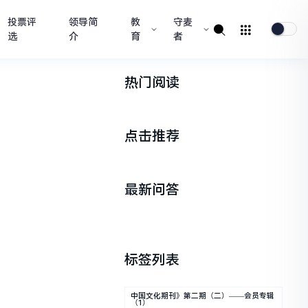
投票评
领导简
教
守麦
选
介
育
者
热门阅读
点击推荐
最新问答
标签列表
中国文化期刊》第二期（二）——会员专辑
（1）