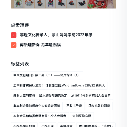
点击推荐
非遗文化传承人：蒙山妈妈家纺2023年感
1
剪纸迎新春 龙年送祝福
2
标签列表
中国文化期刊》第二期（二）——会员专辑（1）
工本制作费另行通知！ 订刊加微信:wxid_jm8bvcrv828y22 联系人
感谢大家的支持！ 经本编辑部研究决定： 从10月1号起再有加入会员的
非本刊会员如想出个人专辑者面议
不收书号费
只收排版印刷费
本刊会员和编委老师有需出个人专辑者
订刊采取自愿
不格外胡乱加价
价格低廉
手续齐全
本刊国内外统一上市发行