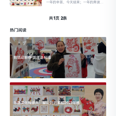
一年的辛苦、今天结束；一年的奔波、
场指导。随着“咔擦咔擦...
今天止步；一年的忙碌、变成幸福；一
年的期盼、变成知足！明天又是新的起
点，新年，新气象，新征程。祝福伟大
共
1
页
2
条
的祖国繁荣富强！祝福大家在新的一年
里：平安，健康，开心快乐有钱花，阖
热门阅读
家幸福笑哈哈。2024年，龙腾虎跃，心
想事成！尊敬的各位领...
剪纸迎新春 龙年送祝福
非遗文化传承人：蒙山妈妈家纺2023年感