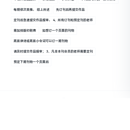
每期依次类推。 综上所述
先订刊后再提交作品
定刊后急速提交作品报审。 4、所有订刊和预定刊的老师
需加排版印刷费
如想订一个页面的刊物
两首律诗或两首小令词可以订一期刊物
请及时提交作品报审； 3、凡非本刊会员的老师需要定刊
预定下期刊物一个页面后
Copyright © 2018-2030 文化网 版权所有 图文如有侵权请联系删除 电话
15266660787
鲁公网安备37131202371874号
鲁ICP备17056173号-5
鲁公网安备37131202371874号