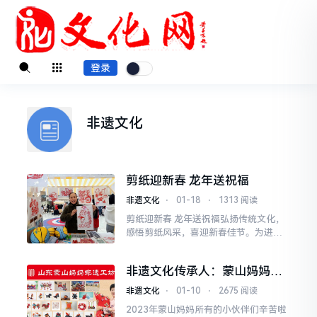
登录
非遗文化
剪纸迎新春 龙年送祝福
非遗文化
⋅
01-18
⋅
1313 阅读
剪纸迎新春 龙年送祝福弘扬传统文化，
感悟剪纸风采，喜迎新春佳节。为进一
步弘扬中华民族优秀传统文化，丰富居
民的精神文化生活，营造喜庆祥和的节
非遗文化传承人：蒙山妈妈家
日气氛，近日，兰山区兰山街道南沙埠
纺2023年感恩拜谢感言
村城管协管分队组织开展“剪纸迎新春，
非遗文化
⋅
01-10
⋅
2675 阅读
龙年送祝福”春节主题活动。活动现场，
2023年蒙山妈妈所有的小伙伴们辛苦啦
邀请了省级非遗剪纸传承人李玲老师现