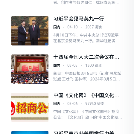
者、创作者与各界同仁：律回春晖渐，
万象始更新。值此乙巳辞旧、丙午迎新
的美好时刻，文化网谨向每一位深耕文
习近平会见马英九一行
化沃土、热爱精神家园
国内
⋅
04-10
⋅
2057 阅读
4月10日下午，中共中央总书记习近平
在北京会见马英九一行。新华社记者 鞠
鹏 摄4月10日下午，中共中央总书记习
近平在北京会见马英九一行。新华社记
十四届全国人大二次会议在京
者 谢环驰 摄4
开幕
国内
⋅
03-05
⋅
1300 阅读
转自：中国日报3月5日电（记者 冯永斌
张威 王壮飞 匡林华）2024年3月5日，
第十四届全国人民代表大会第二次会议
在北京人民大会堂开幕。
中国《文化网》《中国文化期
刊》招商公告：
国内
⋅
03-06
⋅
97940 阅读
中国《文化网》《中国文化期刊》招商
公告： 《文化网》旗下的“中国文化期
刊”杂志已连续出版了四期，受到了社会
各界人士的大力支持和厚爱，现将有关
习近平离京赴美国举行中美元