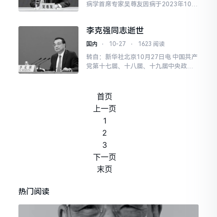
病学首席专家吴尊友因病于2023年10月
领导人，中国共产党第十...
27日，不幸去世，享年60岁。
李克强同志逝世
国内
⋅
10-27
⋅
1623 阅读
转自：新华社北京10月27日电 中国共产
党第十七届、十八届、十九届中央政治
局常委，国务院原总理李克强同志，近
日在上海休息，2023年10月26日因突
发心脏病，经全力抢救无效，于10月27
首页
日0时10分在上海逝世，享年68岁。
上一页
（讣告后发）
1
2
3
下一页
末页
热门阅读