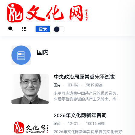
登录
国内
中央政治局原常委宋平逝世
国内
⋅
03-04
⋅
9819 阅读
宋平同志遗像中国共产党的优秀党员，
久经考验的忠诚的共产主义战士，杰出
的无产阶级革命家、政治家，党和国家
的卓越领导人，中国共产党第十三届中
2026年文化网新年贺词
央政治局常委，原国务委员
国内
⋅
12-31
⋅
10014 阅读
2026年文化网新年贺词亲爱的文化爱好