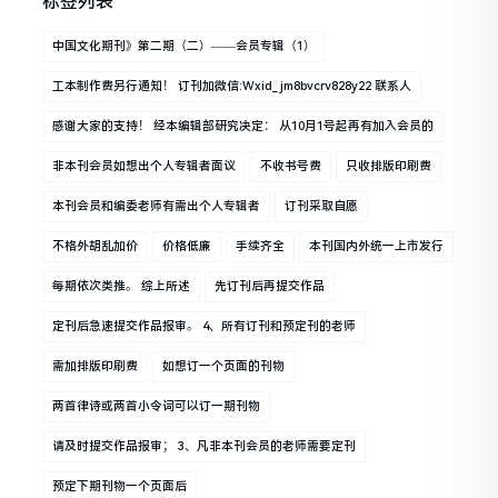
标签列表
中国文化期刊》第二期（二）——会员专辑（1）
工本制作费另行通知！ 订刊加微信:wxid_jm8bvcrv828y22 联系人
感谢大家的支持！ 经本编辑部研究决定： 从10月1号起再有加入会员的
非本刊会员如想出个人专辑者面议
不收书号费
只收排版印刷费
本刊会员和编委老师有需出个人专辑者
订刊采取自愿
不格外胡乱加价
价格低廉
手续齐全
本刊国内外统一上市发行
每期依次类推。 综上所述
先订刊后再提交作品
定刊后急速提交作品报审。 4、所有订刊和预定刊的老师
需加排版印刷费
如想订一个页面的刊物
两首律诗或两首小令词可以订一期刊物
请及时提交作品报审； 3、凡非本刊会员的老师需要定刊
预定下期刊物一个页面后