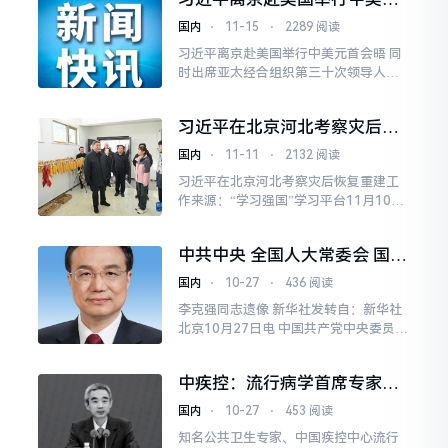
招聘招商
首会晤 同时出席亚太经合组织
国内
⋅
11-15
⋅
2289 阅读
第三十次领导人非正式会议
习近平离京赴美国举行中美元首会晤 同
时出席亚太经合组织第三十次领导人非
正式会议2023-11-14 19:43:49 来源：
新华网 新华社北京11月14日电 11
习近平在北京河北考察灾后恢
月14日晚，国家主席习近平乘专机离开
复重建工作
北京，应美国总统拜登邀请，赴美国旧
国内
⋅
11-11
⋅
2132 阅读
金山举行中美元首会晤，同时应邀出席
习近平在北京河北考察灾后恢复重建工
亚太经合组织第三十次领导人非正...
作来源：“学习强国”学习平台11月10
日，中共中央总书记、国家主席、中央
军委主席习近平在北京、河北考察灾后
中共中央 全国人大常委会 国务
恢复重建工作。这是10日上午，习近平
院 全国政协讣告 李克强同志逝
在北京门头沟永定河三家店引水枢纽考
国内
⋅
10-27
⋅
436 阅读
世
察。新华社记者 燕雁 摄11月10日，中
李克强同志遗像 新华社发转自：新华社
共中央总书记、国家主席、中央军委主
北京10月27日电 中国共产党中央委员
席习近平在北京、...
会、中华人民共和国全国人民代表大会
常务委员会、中华人民共和国国务院、
中疾控：流行病学首席专家吴
中国人民政治协商会议全国委员会沉痛
尊友逝世 尊重本人生前遗愿不
宣告：中国共产党的优秀党员，久经考
国内
⋅
10-27
⋅
453 阅读
举行遗体告别仪式
验的忠诚的共产主义战士，杰出的无产
知名公共卫生专家、中国疾控中心流行
阶级革命家、政治家，党和国家的卓越