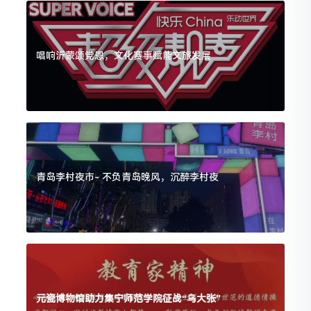
唱响沂蒙颂党恩，文化赛事赋能文旅发展
青岛李村夜市- 不负青岛晚风，沉醉李村夜
元瓷博物馆助力集宁师范学院征战“乌大张”