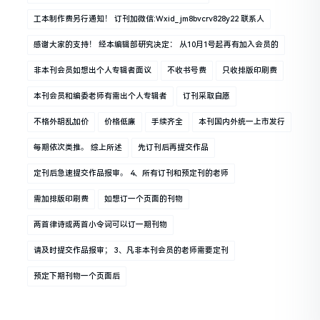
工本制作费另行通知！ 订刊加微信:wxid_jm8bvcrv828y22 联系人
感谢大家的支持！ 经本编辑部研究决定： 从10月1号起再有加入会员的
非本刊会员如想出个人专辑者面议
不收书号费
只收排版印刷费
本刊会员和编委老师有需出个人专辑者
订刊采取自愿
不格外胡乱加价
价格低廉
手续齐全
本刊国内外统一上市发行
每期依次类推。 综上所述
先订刊后再提交作品
定刊后急速提交作品报审。 4、所有订刊和预定刊的老师
需加排版印刷费
如想订一个页面的刊物
两首律诗或两首小令词可以订一期刊物
请及时提交作品报审； 3、凡非本刊会员的老师需要定刊
预定下期刊物一个页面后