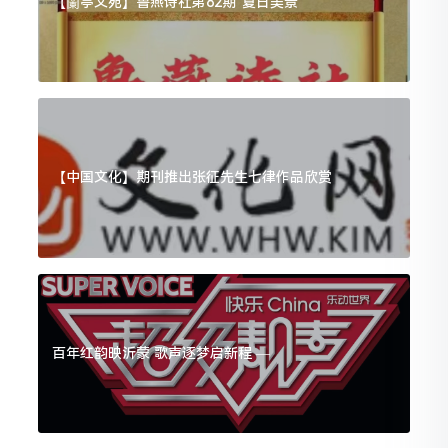
【蘭亭文苑】鲁燕诗社第82期“夏日美景”
【中国文化】期刊推出张征先生七律作品欣赏
百年红韵映沂蒙 歌声逐梦启新程 —