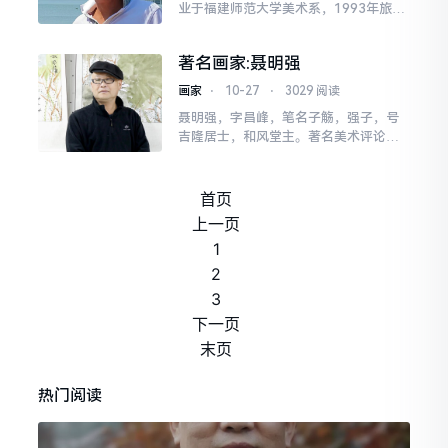
业于福建师范大学美术系，1993年旅居
意大利。职业画家。现为意大利佛罗伦
萨但丁之家文化协会会员，意大利Trevi
著名画家:聂明强
so市艺
画家
⋅
10-27
⋅
3029 阅读
聂明强，字昌峰，笔名子觞，强子，号
吉隆居士，和风堂主。著名美术评论
家、策展人、书画家，书画鉴藏家，现
为中国民间艺术家协会会员，中国非物
质文化遗产保护协会年画专业
首页
上一页
1
2
3
下一页
末页
热门阅读