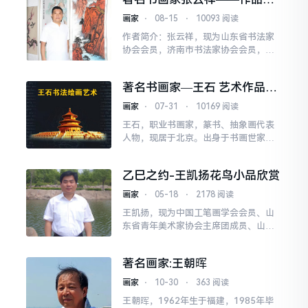
自幼随叔父马世治学习绘画
赏
画家
⋅
08-15
⋅
10093 阅读
作者简介：张云祥，现为山东省书法家
协会会员，济南市书法家协会会员，济
南市美术家协会会员，中国书画名家协
会会员，济南东方书画研究院副院长、
著名书画家—王石 艺术作品欣
莱芜泰东书画院院士、长沙
赏
画家
⋅
07-31
⋅
10169 阅读
王石，职业书画家，篆书、抽象画代表
人物，现居于北京。出身于书画世家，
自幼善书画。作品在德国、法国、加拿
大、新加坡、韩国和港、澳、台地区展
乙巳之约-王凯扬花鸟小品欣赏
出。在北京、天津、上海、
画家
⋅
05-18
⋅
2178 阅读
王凯扬，现为中国工笔画学会会员、山
东省青年美术家协会主席团成员、山东
省致公书画院副院长、山东省美术家协
会会员、山东省青年书法家协会会员、
著名画家:王朝晖
日照市青年美术家协会主
画家
⋅
10-30
⋅
363 阅读
王朝晖，1962年生于福建，1985年毕