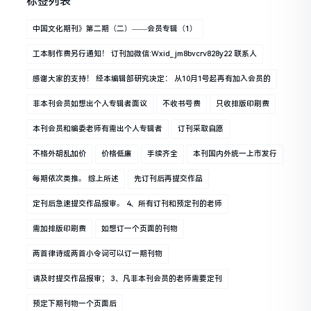
标签列表
中国文化期刊》第二期（二）——会员专辑（1）
工本制作费另行通知！ 订刊加微信:wxid_jm8bvcrv828y22 联系人
感谢大家的支持！ 经本编辑部研究决定： 从10月1号起再有加入会员的
非本刊会员如想出个人专辑者面议
不收书号费
只收排版印刷费
本刊会员和编委老师有需出个人专辑者
订刊采取自愿
不格外胡乱加价
价格低廉
手续齐全
本刊国内外统一上市发行
每期依次类推。 综上所述
先订刊后再提交作品
定刊后急速提交作品报审。 4、所有订刊和预定刊的老师
需加排版印刷费
如想订一个页面的刊物
两首律诗或两首小令词可以订一期刊物
请及时提交作品报审； 3、凡非本刊会员的老师需要定刊
预定下期刊物一个页面后