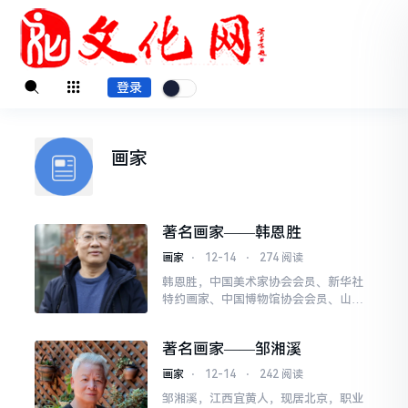
登录
画家
著名画家——韩恩胜
画家
⋅
12-14
⋅
274 阅读
韩恩胜，中国美术家协会会员、新华社
特约画家、中国博物馆协会会员、山东
省漫画家协会常务理事、临沂市美协副
秘书长、临沂市美术馆专职画家。国家
著名画家——邹湘溪
专业技术二级美术师、文博
画家
⋅
12-14
⋅
242 阅读
邹湘溪，江西宜黄人，现居北京，职业