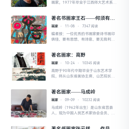
画家。1977年毕业于江西师大艺术系，
先后就读中国艺术研究院研究生院于志
学冰雪山水画研究生班、荣宝斋山水名
著名书画家王石——何须有
家高研班。人民大学继
房，我灵魂的房子千万间
画家
⋅
11-08
⋅
7347 阅读
编者按：一位优秀的书画家要诗书画印
俱佳、要有思想、有诗意、要无我利
他、共鸣万物、慈悲众生。否则，则可
能是跳梁小丑、江湖误入江湖……王石
著名画家：高野
抽象作品欣赏何须有房，我灵
画家
⋅
10-24
⋅
10345 阅读
高野于90年代中期毕业于山东艺术学
院，师从山东省美协主席、山艺院长杨
松林教授，北京画院画家蔡玉水老师。
扎实的基本功底，不懈的艺术锤炼，造
著名画家——马成岭
就了他油画艺术的铜头
画家
⋅
09-09
⋅
10232 阅读
马成岭（1962年出生）是山东省莒县
人，现为中国人民艺术家协会会员、国
家一级美术师，并担任中国行为法学
会、中国文学艺术界联合会研究员。他
著名书画家张云祥——作品欣