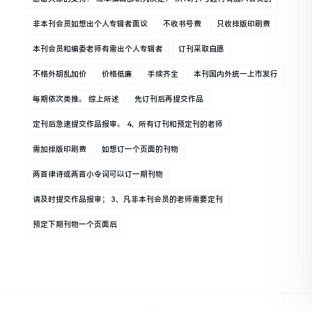
非本刊会员如想出个人专辑者面议
不收书号费
只收排版印刷费
本刊会员和编委老师有需出个人专辑者
订刊采取自愿
不格外胡乱加价
价格低廉
手续齐全
本刊国内外统一上市发行
每期依次类推。 综上所述
先订刊后再提交作品
定刊后急速提交作品报审。 4、所有订刊和预定刊的老师
需加排版印刷费
如想订一个页面的刊物
两首律诗或两首小令词可以订一期刊物
请及时提交作品报审； 3、凡非本刊会员的老师需要定刊
预定下期刊物一个页面后