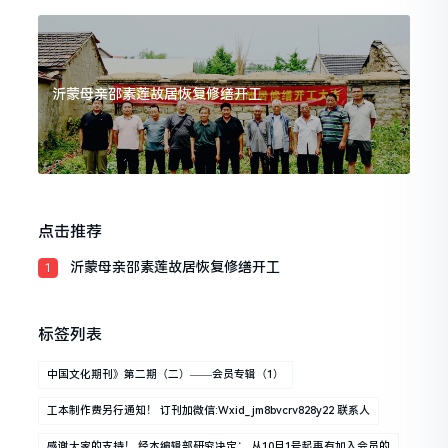
沂蒙母亲邵素莲故居恢复修缮开工
点击推荐
沂蒙母亲邵素莲故居恢复修缮开工
1
标签列表
中国文化期刊》第二期（二）——会员专辑（1）
工本制作费另行通知！ 订刊加微信:wxid_jm8bvcrv828y22 联系人
感谢大家的支持！ 经本编辑部研究决定： 从10月1号起再有加入会员的