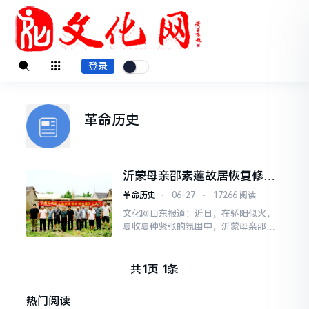
登录
革命历史
沂蒙母亲邵素莲故居恢复修缮
开工
革命历史
⋅
06-27
⋅
17266 阅读
文化网山东报道：近日，在骄阳似火，
夏收夏种紧张的氛围中，沂蒙母亲邵素
莲故居恢复修缮开工仪式，在临沂市罗
庄区褚墩镇北官庄村举行。中共临沂市
兰山区委宣传部宣讲团成员
共
1
页
1
条
热门阅读