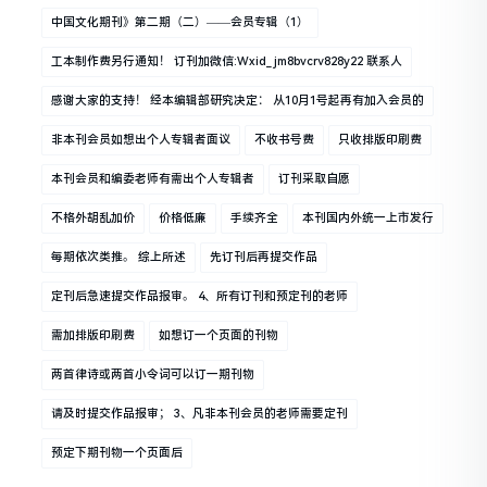
中国文化期刊》第二期（二）——会员专辑（1）
工本制作费另行通知！ 订刊加微信:wxid_jm8bvcrv828y22 联系人
感谢大家的支持！ 经本编辑部研究决定： 从10月1号起再有加入会员的
非本刊会员如想出个人专辑者面议
不收书号费
只收排版印刷费
本刊会员和编委老师有需出个人专辑者
订刊采取自愿
不格外胡乱加价
价格低廉
手续齐全
本刊国内外统一上市发行
每期依次类推。 综上所述
先订刊后再提交作品
定刊后急速提交作品报审。 4、所有订刊和预定刊的老师
需加排版印刷费
如想订一个页面的刊物
两首律诗或两首小令词可以订一期刊物
请及时提交作品报审； 3、凡非本刊会员的老师需要定刊
预定下期刊物一个页面后