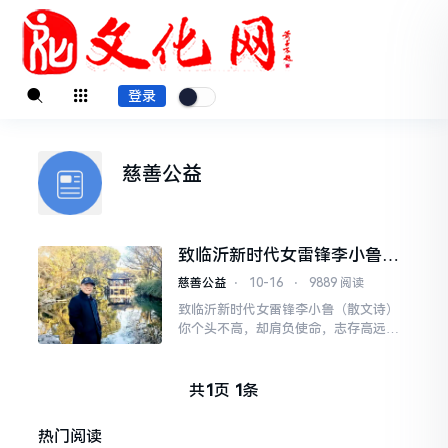
登录
慈善公益
致临沂新时代女雷锋李小鲁
（散文诗）
慈善公益
⋅
10-16
⋅
9889 阅读
致临沂新时代女雷锋李小鲁（散文诗）
你个头不高，却肩负使命，志存高远；
你文化不高，却聪明睿智，道德高尚；
你以雷锋为楷模，向上向善向美，把大
爱撒向人间，人们以你为自
共
1
页
1
条
热门阅读