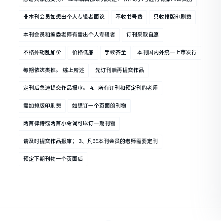
非本刊会员如想出个人专辑者面议
不收书号费
只收排版印刷费
本刊会员和编委老师有需出个人专辑者
订刊采取自愿
不格外胡乱加价
价格低廉
手续齐全
本刊国内外统一上市发行
每期依次类推。 综上所述
先订刊后再提交作品
定刊后急速提交作品报审。 4、所有订刊和预定刊的老师
需加排版印刷费
如想订一个页面的刊物
两首律诗或两首小令词可以订一期刊物
请及时提交作品报审； 3、凡非本刊会员的老师需要定刊
预定下期刊物一个页面后