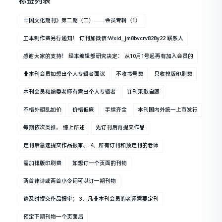
标签列表
中国文化期刊》第二期（二）——会员专辑（1）
工本制作费另行通知！ 订刊加微信:wxid_jm8bvcrv828y22 联系人
感谢大家的支持！ 经本编辑部研究决定： 从10月1号起再有加入会员的
非本刊会员如想出个人专辑者面议
不收书号费
只收排版印刷费
本刊会员和编委老师有需出个人专辑者
订刊采取自愿
不格外胡乱加价
价格低廉
手续齐全
本刊国内外统一上市发行
每期依次类推。 综上所述
先订刊后再提交作品
定刊后急速提交作品报审。 4、所有订刊和预定刊的老师
需加排版印刷费
如想订一个页面的刊物
两首律诗或两首小令词可以订一期刊物
请及时提交作品报审； 3、凡非本刊会员的老师需要定刊
预定下期刊物一个页面后