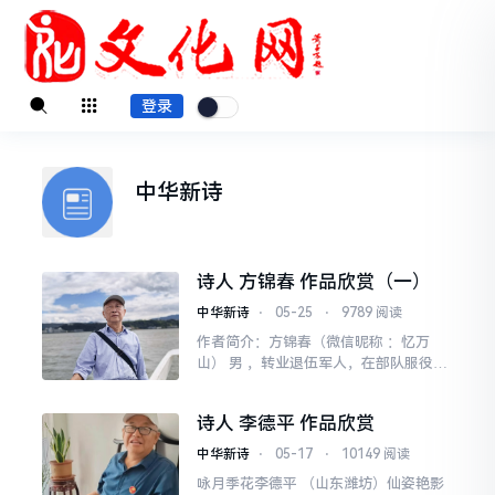
登录
中华新诗
诗人 方锦春 作品欣赏（一）
中华新诗
⋅
05-25
⋅
9789 阅读
作者简介：方锦春（微信昵称 ：忆万
山） 男 ，转业退伍军人，在部队服役20
年；服役期间参加过“援越抗美战争”。
是“中华诗词学会”、“中国文化网守麦者
诗人 李德平 作品欣赏
文学联合
中华新诗
⋅
05-17
⋅
10149 阅读
咏月季花李德平 （山东潍坊）仙姿艳影