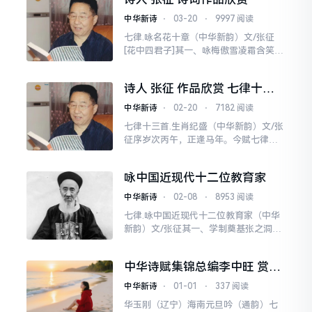
中华新诗
⋅
03-20
⋅
9997 阅读
七律.咏名花十章（中华新韵）文/张征
[花中四君子]其一、咏梅傲雪凌霜含笑
开，高洁品性任天裁。凌空飞絮压枝
倚，遍地幽芳透骨来。玉蕊盈盈凝雅
诗人 张征 作品欣赏 七律十三
意，红英点点笑俗胎。不随
首.生肖纪盛
中华新诗
⋅
02-20
⋅
7182 阅读
七律十三首.生肖纪盛（中华新韵）文/张
征序岁次丙午，正逢马年。今赋七律十
三首，绝非常规纪岁，实乃“双马贺春，
轮回启新”之作。盖生肖十二载为一轮
咏中国近现代十二位教育家
回，上回甲午马年（
中华新诗
⋅
02-08
⋅
8953 阅读
七律.咏中国近现代十二位教育家（中华
新韵）文/张征其一、学制奠基张之洞融
贯中西破旧笼，荆襄重教启征程。自强
办校培梁栋，革故除疴树正风。经史立
中华诗赋集锦总编李中旺 赏析
根书院改，楚才西法汉
华玉刚 作品 海南元旦吟（通
中华新诗
⋅
01-01
⋅
337 阅读
韵）
华玉刚（辽宁）海南元旦吟（通韵）七