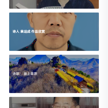
诗人 袁运成 作品欣赏
诗歌： 崮上草原