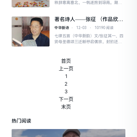
秩辞寒离塞北，一帆逐煦到琼南。潮平
岸阔云舒卷，日暖风柔鸟啭啴。椰影摇
窗春入户，涛声满榻岁回甘。新年此际
著名诗人——张征 （作品欣
心尤畅，梦绕家山醉碧岚。
赏）
中华新诗
⋅
12-03
⋅
10190 阅读
七律五首（中华新韵）文/张征其一、四
贤母圣德颂三迁断杼启儒宗，封鲊还坛
树俭风。荻杆沙书培俊彦，银针背刺铸
精忠。寒门育子丹心炽，乱世持家铁骨
铮。千载母仪凝浩气，九
首页
上一页
1
2
3
下一页
末页
热门阅读