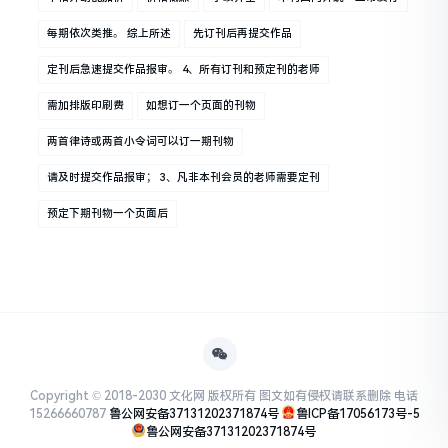
每期依次类推。 综上所述
先订刊后再提交作品
定刊后急速提交作品报审。 4、所有订刊和预定刊的老师
需加排版印刷费
如想订一个页面的刊物
两首律诗或两首小令词可以订一期刊物
请及时提交作品报审； 3、凡非本刊会员的老师需要定刊
预定下期刊物一个页面后
Copyright © 2018-2030 文化网 版权所有 图文如有侵权请联系删除 电话
15266660787
鲁公网安备37131202371874号
鲁ICP备17056173号-5
鲁公网安备37131202371874号