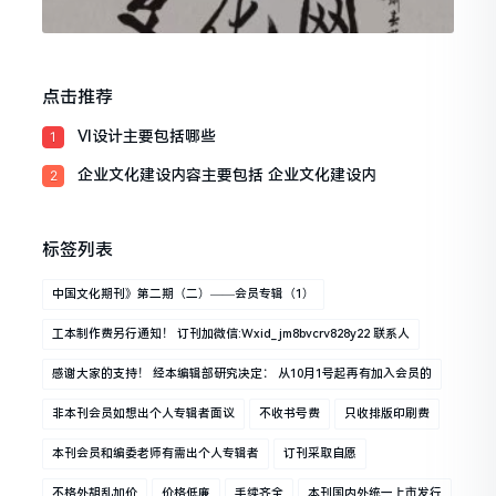
点击推荐
VI设计主要包括哪些
1
企业文化建设内容主要包括 企业文化建设内
2
标签列表
中国文化期刊》第二期（二）——会员专辑（1）
工本制作费另行通知！ 订刊加微信:wxid_jm8bvcrv828y22 联系人
感谢大家的支持！ 经本编辑部研究决定： 从10月1号起再有加入会员的
非本刊会员如想出个人专辑者面议
不收书号费
只收排版印刷费
本刊会员和编委老师有需出个人专辑者
订刊采取自愿
不格外胡乱加价
价格低廉
手续齐全
本刊国内外统一上市发行